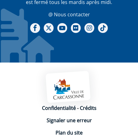
est fermé tous les mardis après midi.
@ Nous contacter
Notre Facebook
Notre X - (twitter)
Notre chaine Youtube
Notre Gallerie sur Flickr
Notre Instagram
Notre Tiktok
Mentions légales
Confidentialité
-
Crédits
Signaler une erreur
Plan du site