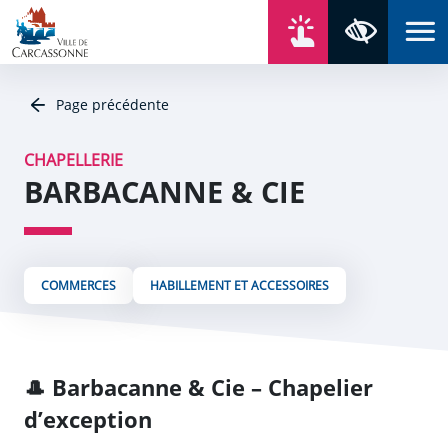
Aller au contenu
Aller au menu
Aller au plan du site
Aller à la recherche
En un click
Panneau de gestion des cookies
Paramètres 
Page précédente
CHAPELLERIE
BARBACANNE & CIE
COMMERCES
HABILLEMENT ET ACCESSOIRES
🎩
Barbacanne & Cie – Chapelier
d’exception