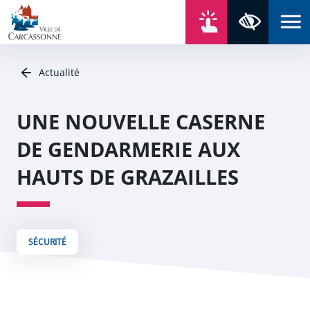
Aller au contenu
Aller au menu
Aller au plan du site
Aller à la recherche
En un click
Panneau de gestion des cookies
Paramètres 
Actualité
UNE NOUVELLE CASERNE
DE GENDARMERIE AUX
HAUTS DE GRAZAILLES
SÉCURITÉ