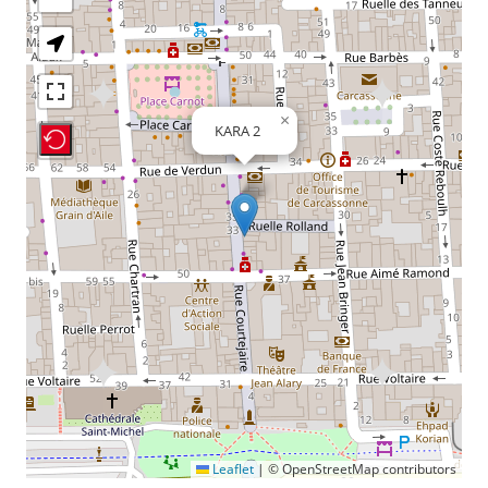
×
KARA 2
Recenter Map
Leaflet
|
© OpenStreetMap contributors