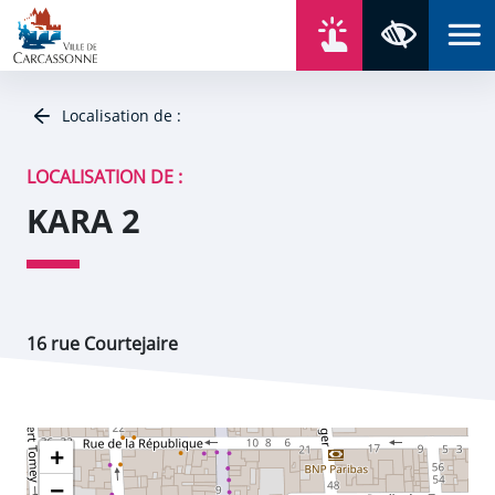
Aller au contenu
Aller au menu
Aller au plan du site
Aller à la recherche
En un click
Panneau de gestion des cookies
Paramètres 
Localisation de :
LOCALISATION DE :
KARA 2
16 rue Courtejaire
+
−