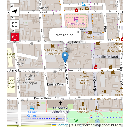
×
Nat zen so
Recenter Map
Leaflet
|
© OpenStreetMap contributors