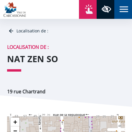
Aller au contenu
Aller au menu
Aller au plan du site
Aller à la recherche
En un click
Panneau de gestion des cookies
Paramètres 
Localisation de :
LOCALISATION DE :
NAT ZEN SO
19 rue Chartrand
+
−