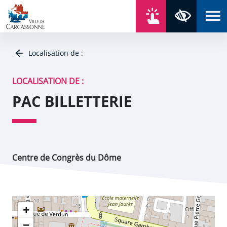
Aller au contenu
Aller au menu
Aller au plan du site
Aller à la recherche
En un click
Panneau de gestion des cookies
Paramètres 
Localisation de :
LOCALISATION DE :
PAC BILLETTERIE
Centre de Congrès du Dôme
+
−