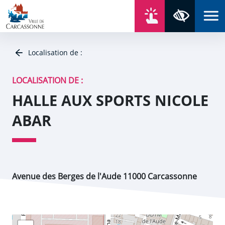
Aller au contenu
Aller au menu
Aller au plan du site
Aller à la recherche
En un click
Panneau de gestion des cookies
Paramètres 
Localisation de :
LOCALISATION DE :
HALLE AUX SPORTS NICOLE
ABAR
Avenue des Berges de l'Aude 11000 Carcassonne