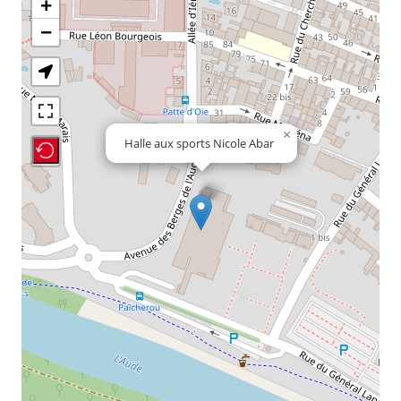
+
−
×
Halle aux sports Nicole Abar
Recenter Map