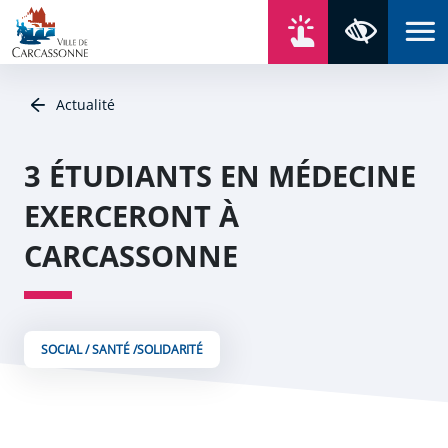
Aller au contenu
Aller au menu
Aller au plan du site
Aller à la recherche
En un click
Panneau de gestion des cookies
Paramètres 
Actualité
3 ÉTUDIANTS EN MÉDECINE
EXERCERONT À
CARCASSONNE
SOCIAL / SANTÉ /SOLIDARITÉ